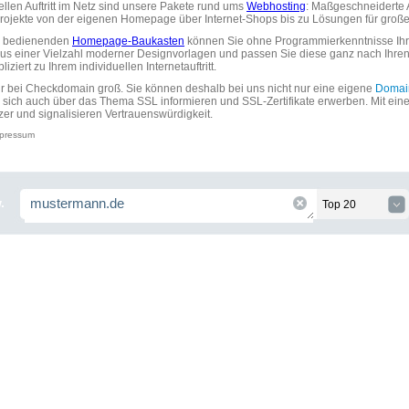
uellen Auftritt im Netz sind unsere Pakete rund ums
Webhosting
: Maßgeschneiderte A
tprojekte von der eigenen Homepage über Internet-Shops bis zu Lösungen für gr
zu bedienenden
Homepage-Baukasten
können Sie ohne Programmierkenntnisse Ihre
aus einer Vielzahl moderner Designvorlagen und passen Sie diese ganz nach Ihre
ziert zu Ihrem individuellen Internetauftritt.
ir bei Checkdomain groß. Sie können deshalb bei uns nicht nur eine eigene
Domai
 sich auch über das Thema SSL informieren und SSL-Zertifikate erwerben. Mit ein
zer und signalisieren Vertrauenswürdigkeit.
pressum
.
Top 20